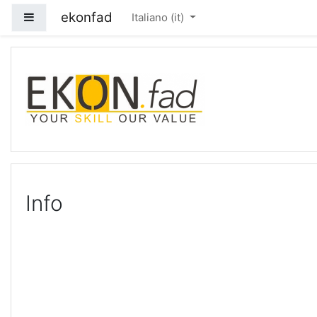
Vai al contenuto principale
ekonfad
Pannello laterale
Italiano ‎(it)‎
Info